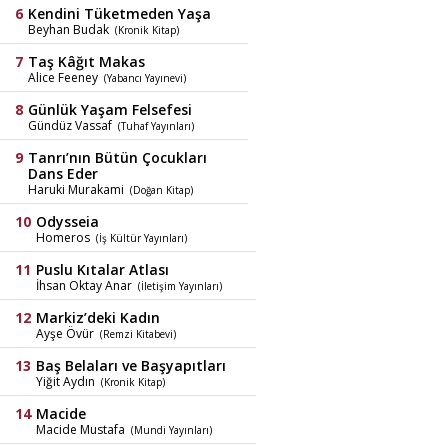
Kendini Tüketmeden Yaşa
Beyhan Budak
(Kronik Kitap)
Taş Kâğıt Makas
Alice Feeney
(Yabancı Yayınevi)
Günlük Yaşam Felsefesi
Gündüz Vassaf
(Tuhaf Yayınları)
Tanrı’nın Bütün Çocukları
Dans Eder
Haruki Murakami
(Doğan Kitap)
Odysseia
Homeros
(İş Kültür Yayınları)
Puslu Kıtalar Atlası
İhsan Oktay Anar
(İletişim Yayınları)
Markiz’deki Kadın
Ayşe Övür
(Remzi Kitabevi)
Baş Belaları ve Başyapıtları
Yiğit Aydın
(Kronik Kitap)
Macide
Macide Mustafa
(Mundi Yayınları)