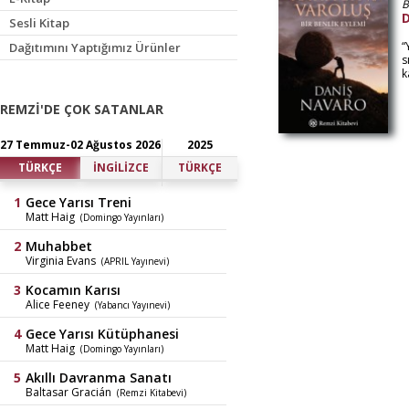
B
D
Sesli Kitap
“
Dağıtımını Yaptığımız Ürünler
s
k
REMZİ'DE ÇOK SATANLAR
27 Temmuz-02 Ağustos 2026
2025
TÜRKÇE
İNGİLİZCE
TÜRKÇE
Gece Yarısı Treni
Matt Haig
(Domingo Yayınları)
Muhabbet
Virginia Evans
(APRIL Yayınevi)
Kocamın Karısı
Alice Feeney
(Yabancı Yayınevi)
Gece Yarısı Kütüphanesi
Matt Haig
(Domingo Yayınları)
Akıllı Davranma Sanatı
Baltasar Gracián
(Remzi Kitabevi)