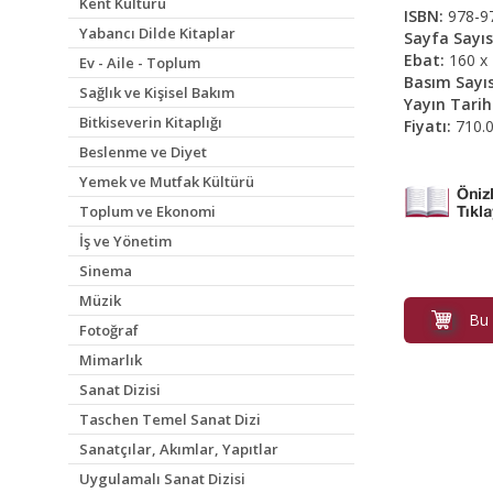
Kent Kültürü
ISBN:
978-9
Yabancı Dilde Kitaplar
Sayfa Sayıs
Ebat:
160 x
Ev - Aile - Toplum
Basım Sayıs
Sağlık ve Kişisel Bakım
Yayın Tarih
Bitkiseverin Kitaplığı
Fiyatı:
710.
Beslenme ve Diyet
Yemek ve Mutfak Kültürü
Toplum ve Ekonomi
İş ve Yönetim
Sinema
Müzik
Bu 
Fotoğraf
Mimarlık
Sanat Dizisi
Taschen Temel Sanat Dizi
Sanatçılar, Akımlar, Yapıtlar
Uygulamalı Sanat Dizisi