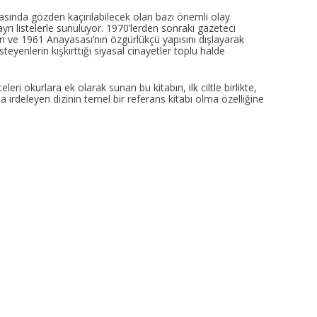
sırasında gözden kaçırılabilecek olan bazı önemli olay
yrı listelerle sunuluyor. 1970’lerden sonraki gazeteci
ları ve 1961 Anayasası’nın özgürlükçü yapısını dışlayarak
eyenlerin kışkırttığı siyasal cinayetler toplu halde
eri okurlara ek olarak sunan bu kitabın, ilk ciltle birlikte,
a irdeleyen dizinin temel bir referans kitabı olma özelliğine