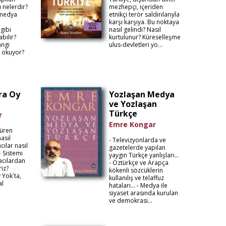
ı nelerdir?
mezhepçi, içeriden
 medya
etnikçi terör saldırılarıyla
karşı karşıya. Bu noktaya
gibi
nasıl gelindi? Nasıl
bilir?
kurtulunur? Küreselleşme
angi
ulus-devletleri yo...
ş okuyor?
ra Oy
Yozlaşan Medya
ve Yozlaşan
Türkçe
r
Emre Kongar
müren
asıl
- Televizyonlarda ve
acılar nasıl
gazetelerde yapılan
- Sistemi
yaygın Türkçe yanlışları…
acılardan
- Öztürkçe ve Arapça
riz?
kökenli sözcüklerin
Yok´ta,
kullanılış ve telaffuz
al
hataları… - Medya ile
siyaset arasında kurulan
ve demokrasi...