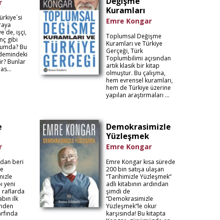
Değişme
r
Kuramları
rkiye´si
Emre Kongar
raya
e´de, işçi,
Toplumsal Değişme
nç gibi
Kuramları ve Türkiye
rumda? Bu
Gerçeği, Türk
ndemindeki
Toplumbilimi açısından
ir? Bunlar
artık klasik bir kitap
as...
olmuştur. Bu çalışma,
hem evrensel kuramları,
hem de Türkiye üzerine
yapılan araştırmaları ...
e
Demokrasimizle
Yüzleşmek
r
Emre Kongar
ndan beri
Emre Kongar kısa sürede
ne
200 bin satışa ulaşan
mizle
“Tarihimizle Yüzleşmek“
ı yeni
adlı kitabının ardından
a raflarda
şimdi de
abın ilk
“Demokrasimizle
inden
Yüzleşmek“le okur
rfında
karşısında! Bu kitapta