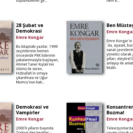
toplumbilimin ge...
hem e...
28 Şubat ve
Ben Müste
Demokrasi
Emre Konga
Emre Kongar
Emre Kongar´ın
´da, siyaset, bü
Bu kitaptaki yazılar, 1999
sanat çevreleri
seçimlerinin hemen
yönetici olarak 
öncesinde PKK liderinin
yılları, eleştirel
yakalanmasıyla başlayan,
anlayışı ile anlat
Ahmet Taner Kışlalı´nın
kitabı.
ölümü ile süren,
Hizbullah´ın ortaya
çıkarılması ve Uğur
Mumcu´nun kati...
Demokrasi ve
Konsantre
Vampirler
Bozma!
Emre Kongar
Emre Konga
2000´li yılların başında
Televizyonlard
Türkiye´den kesitler: -
yaygın olarak y