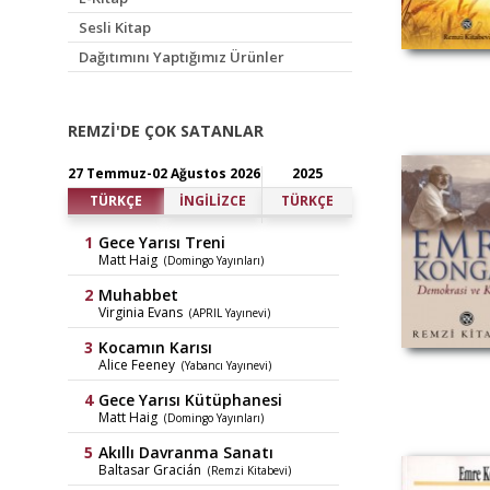
Sesli Kitap
Dağıtımını Yaptığımız Ürünler
REMZİ'DE ÇOK SATANLAR
27 Temmuz-02 Ağustos 2026
2025
TÜRKÇE
İNGİLİZCE
TÜRKÇE
Gece Yarısı Treni
Matt Haig
(Domingo Yayınları)
Muhabbet
Virginia Evans
(APRIL Yayınevi)
Kocamın Karısı
Alice Feeney
(Yabancı Yayınevi)
Gece Yarısı Kütüphanesi
Matt Haig
(Domingo Yayınları)
Akıllı Davranma Sanatı
Baltasar Gracián
(Remzi Kitabevi)