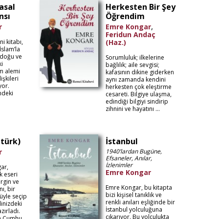
asal
Herkesten Bir Şey
nsı
Öğrendim
,
r
Emre Kongar
Feridun Andaç
i kitabı,
(Haz.)
İslam’la
adoğu ve
Sorumluluk; ilkelerine
ki
bağlılık; aile sevgisi;
am alemi
kafasının dikine giderken
işkileri
aynı zamanda kendini
yor.
herkesten çok eleştirme
ndeki
cesareti. Bilgiye ulaşma,
edindiği bilgiyi sindirip
zihnini ve hayatını ...
türk)
İstanbul
r
1940’lardan Bugüne,
Efsaneler, Anılar,
İzlenimler
ar,
Emre Kongar
k eseri
irgin ve
Emre Kongar, bu kitapta
ı, bir
bizi kişisel tanıklık ve
üyle seçip
renkli anıları eşliğinde bir
inizdeki
İstanbul yolculuğuna
zırladı.
çıkarıyor. Bu yolculukta
la Cumhu...