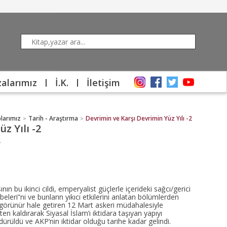
alarımız
İ.K.
İletişim
plarımız
Tarih - Araştırma
Devrimin ve Karşı Devrimin Yüz Yılı -2
>
>
z Yılı -2
2
ın bu ikinci cildi, emperyalist güçlerle içerideki sağcı/gerici
beleri”ni ve bunların yıkıcı etkilerini anlatan bölümlerden
i görünür hale getiren 12 Mart askeri müdahalesiyle
en kaldırarak Siyasal İslam’ı iktidara taşıyan yapıyı
dürüldü ve AKP’nin iktidar olduğu tarihe kadar gelindi.