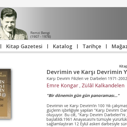
Kitap Gazetesi
Katalog
Tarihçe
Mağaz
Kita
Devrimin ve Karşı Devrimin Yü
Karşı Devrim Filizleri ve Darbeleri 1971-200
Emre Kongar
Zülâl Kalkandelen
,
"Bir dönemin gün gün panoraması..."
Devrimin ve Karşı Devrim’in 100 Yılı çalışmasın
güçlerin işbirliğiyle yapılan “Karşı Devrim Dar
oluşuyor. Bu cilt, “Karşı Devrim Darbeleri”n
başlatıldı.1961 Anayasası’nı tümüyle yürürlükt
sağlamlaştıran 12 Eylül askeri darbesiyle sür