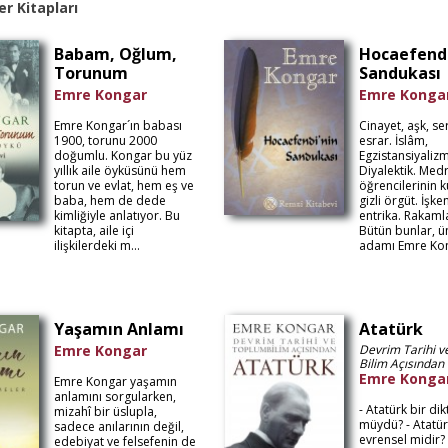
er Kitapları
Babam, Oğlum,
Hocaefendi
Torunum
Sandukası
Emre Kongar
Emre Konga
Emre Kongar´ın babası
Cinayet, aşk, se
1900, torunu 2000
esrar. İslâm,
doğumlu. Kongar bu yüz
Egzistansiyalizm
yıllık aile öyküsünü hem
Diyalektik. Med
torun ve evlat, hem eş ve
öğrencilerinin 
baba, hem de dede
gizli örgüt. İşke
kimliğiyle anlatıyor. Bu
entrika. Rakamlar
kitapta, aile içi
Bütün bunlar, ü
ilişkilerdeki m...
adamı Emre Kon
Yaşamın Anlamı
Atatürk
Emre Kongar
Devrim Tarihi 
Bilim Açısından
Emre Konga
Emre Kongar yaşamın
anlamını sorgularken,
- Atatürk bir dik
mizahî bir üslupla,
müydü? - Atatür
sadece anılarının değil,
evrensel midir? 
edebiyat ve felsefenin de