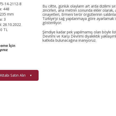
75-14-2112-8
Bu ciltte, günlük olayların art arda dizilimi 
ı:
448
zincirleri, ana metnin sonunda ekler olarak, a
 235 mm
cinayetleri, Ermeni terör örgütlerinin saldırı
Türkiye’yi sağ yapılanmaya göre ayarlamak ist
ı:
3
gösteriliyor.
i:
26.10.2022
00 TL
Şimdiye kadar pek yapılmamış olan böyle listel
Devrimi ve Karşı Devrimi diyalektik yaklaşıml
katkıda bulunacağına inanıyoruz.
Kitabı Satın Alın
▼