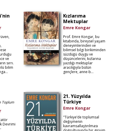
'nin
Kızlarıma
Mektuplar
r
Emre Kongar
rüven,
Prof. Emre Kongar, bu
kitabında, bireysel yaşam
,
deneyimlerinden ve
rese
bilimsel bilgi birikiminden
kurduğu
süzdüğü duygu ve
nce ve
düşüncelerini, kızlarına
ın sırrı.
yazdığı mektuplar
nlü bilim
aracılığıyla bütün
ga...
gençlere, anne-b...
21. Yüzyılda
Türkiye
ve Toplum
Emre Kongar
r
"Türkiye’de toplumsal
tatör
değişmenin
k Devrimi
kavramsallaştırılması
-
doğrultusunda bir girişim