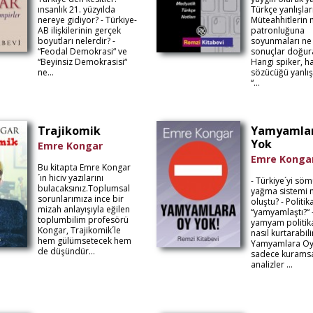
ınsanlık 21. yüzyılda
Türkçe yanlışlar
nereye gidiyor? - Türkiye-
Müteahhitlerin
AB ilişkilerinin gerçek
patronluğuna
boyutları nelerdir? -
soyunmaları ne 
“Feodal Demokrasi“ ve
sonuçlar doğura
“Beyinsiz Demokrasisi“
Hangi spiker, h
ne...
sözücüğü yanlı
“...
Trajikomik
Yamyamla
Yok
Emre Kongar
Emre Konga
Bu kitapta Emre Kongar
´ın hiciv yazılarını
- Türkiye´yi sö
bulacaksınız.Toplumsal
yağma sistemi n
sorunlarımıza ince bir
oluştu? - Politik
mizah anlayışıyla eğilen
“yamyamlaştı?“ 
toplumbilim profesörü
yamyam politik
Kongar, Trajikomik´le
nasıl kurtarabili
hem gülümsetecek hem
Yamyamlara Oy 
de düşündür...
sadece kurams
analizler ...