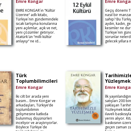
Emre Kongar
Emre Konga
EMRE KONGAR´ın “Kültür
Geçiş dönemi Tü
Üzerine“ adlı kitabı,
nasıl bir manza
Türkiye´nin gündemindeki
sahip? Bu Türkiy
sıcak tartışma konularına
aydın, kadın, ge
yeni açılımlar, açık ve net,
kesimler ne du
yeni çözümler getiriyor.
Türkiye´nin gü
Atatürk´ün “milli kültür
sorunlar nelerd
anlayışı“ ne id...
gelecek yıllara n
Türk
Tarihimizl
Toplumbilimcileri
Yüzleşmek
Emre Kongar
Emre Konga
İki cilt bir arada yeni
İlk yayınlandığı
basım… Emre Kongar ve
satışları 200 bi
arkadaşları, Türkiye’de
yaklaşan Tarihi
toplumbilimin
Yüzleşmek kitab
gelişmesine katkıda
ilaveli baskısıyl
bulunmuş düşünürleri
yerini alıyor. Kit
inceliyor ve araştırıyorlar.
baskısının üzer
Böylece Türkiye´de
geçen zaman za