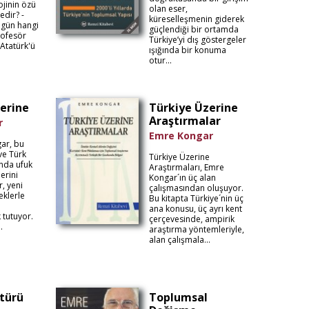
ojinin özü
olan eser,
nedir? -
küreselleşmenin giderek
ugün hangi
güçlendiği bir ortamda
ofesör
Türkiye’yi dış göstergeler
Atatürk'ü
ışığında bir konuma
otur...
erine
Türkiye Üzerine
Araştırmalar
r
Emre Kongar
ar, bu
ve Türk
Türkiye Üzerine
nda ufuk
Araştırmaları, Emre
erini
Kongar´ın üç alan
, yeni
çalışmasından oluşuyor.
eklerle
Bu kitapta Türkiye´nin üç
ana konusu, üç ayrı kent
k tutuyor.
çerçevesinde, ampirik
.
araştırma yöntemleriyle,
alan çalışmala...
ltürü
Toplumsal