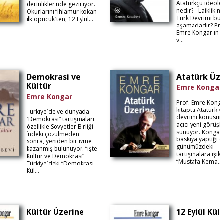
Atatürkçü ideol
derinliklerinde geziniyor.
nedir? - Laiklik 
Okurlarını “Ihlamur kokan
Türk Devrimi b
ilk öpücük”ten, 12 Eylül...
aşamadadır? Pr
Emre Kongar'ın 
v...
Demokrasi ve
Atatürk Üz
Kültür
Emre Konga
Emre Kongar
Prof. Emre Kong
kitapta Atatürk 
Türkiye´de ve dünyada
devrimi konusu
“Demokrasi“ tartışmaları
açıcı yeni görüşl
özellikle Sovyetler Birliği
sunuyor. Kongar
´ndeki çözülmeden
baskıya yaptığı 
sonra, yeniden bir ivme
günümüzdeki
kazanmış bulunuyor. “ışte
tartışmalara ışı
Kültür ve Demokrasi“
“Mustafa Kema..
Türkiye´deki “Demokrasi
Kül...
Kültür Üzerine
12 Eylül Kü