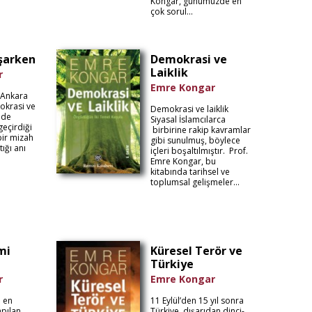
Kongar, günümüzde en
çok sorul...
şarken
Demokrasi ve
Laiklik
r
Emre Kongar
 Ankara
rokrasi ve
Demokrasi ve laiklik
nde
Siyasal İslamcılarca
geçirdiği
birbirine rakip kavramlar
 bir mizah
gibi sunulmuş, böylece
tığı anı
içleri boşaltılmıştır. Prof.
Emre Kongar, bu
kitabında tarihsel ve
toplumsal gelişmeler...
mi
Küresel Terör ve
Türkiye
r
Emre Kongar
a en
11 Eylül’den 15 yıl sonra
apılan
Türkiye, dışarıdan dinci-