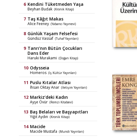
Kendini Tüketmeden Yaşa
Beyhan Budak
(Kronik Kitap)
Taş Kâğıt Makas
Alice Feeney
(Yabancı Yayınevi)
Günlük Yaşam Felsefesi
Gündüz Vassaf
(Tuhaf Yayınları)
Tanrı’nın Bütün Çocukları
Dans Eder
Haruki Murakami
(Doğan Kitap)
Odysseia
Homeros
(İş Kültür Yayınları)
Puslu Kıtalar Atlası
İhsan Oktay Anar
(İletişim Yayınları)
Markiz’deki Kadın
Ayşe Övür
(Remzi Kitabevi)
Baş Belaları ve Başyapıtları
Yiğit Aydın
(Kronik Kitap)
Macide
Macide Mustafa
(Mundi Yayınları)